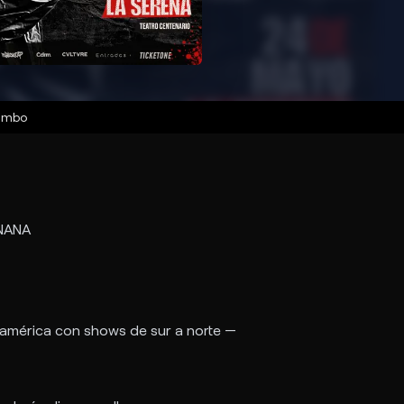
imbo
NANA
mérica con shows de sur a norte —