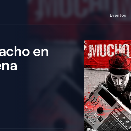
Eventos
acho en
ena