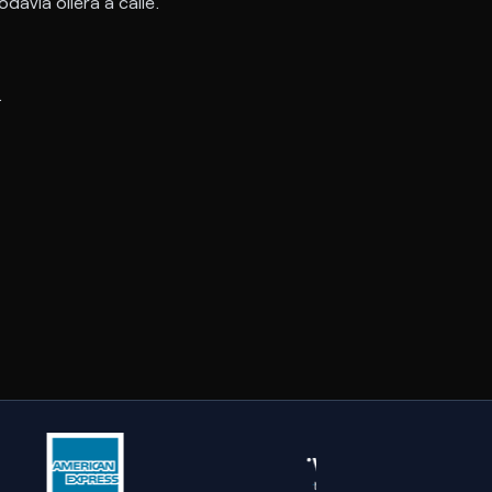
davía oliera a calle.
.