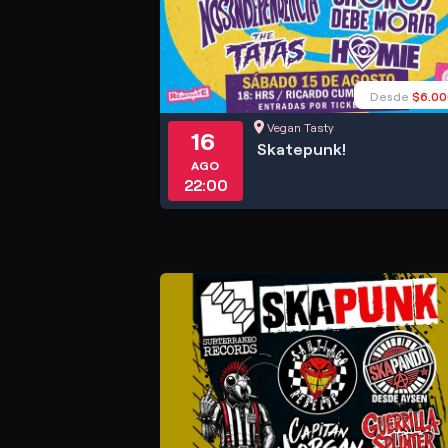
Desde
$6.00
Vegan Tasty
16
Skatepunk!
AGO
22:00