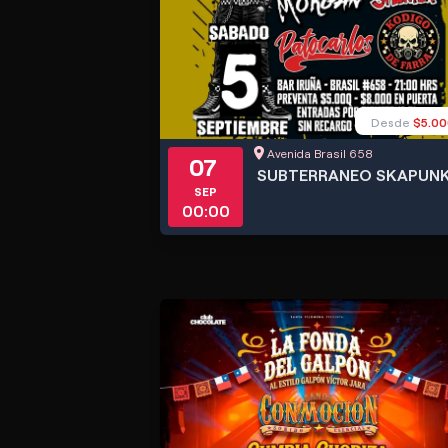
Desde
$5.00
Avenida Brasil 658
07
SUBTERRANEO SKAPUN
SEP
00:00