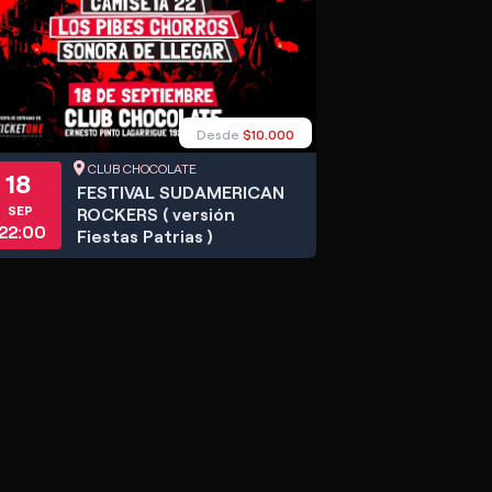
Desde
$10.000
CLUB CHOCOLATE
18
FESTIVAL SUDAMERICAN
SEP
ROCKERS ( versión
22:00
Fiestas Patrias )