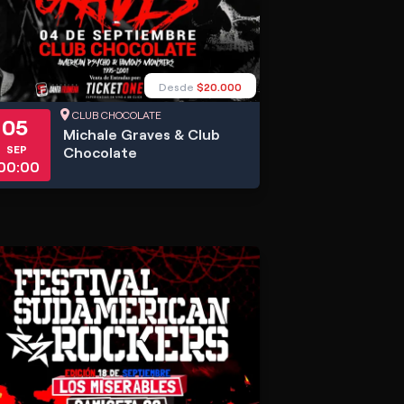
Desde
$20.000
CLUB CHOCOLATE
05
Michale Graves & Club
SEP
Chocolate
00:00