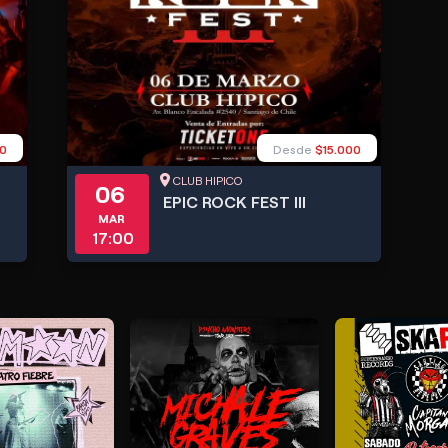
00
Desde
$15.000
CLUB HIPICO
06
EPIC ROCK FEST III
MAR
17:00